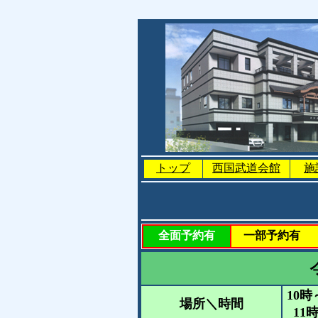
トップ
西国武道会館
施
全面予約有
一部予約有
10時
場所＼時間
11