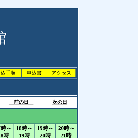
館
申込手順
申込書
アクセス
前の日
次の日
）
7時～
18時～
19時～
20時～
18時
19時
20時
21時