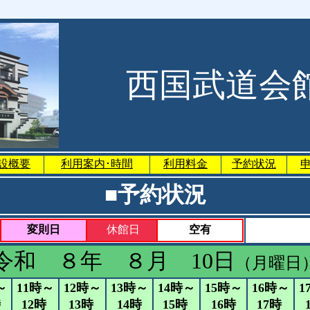
西国武道会
設概要
利用案内･時間
利用料金
予約状況
■予約状況
変則日
休館日
空有
令和 ８年 ８月 10日
（月曜日
～
11時～
12時～
13時～
14時～
15時～
16時～
1
時
12時
13時
14時
15時
16時
17時