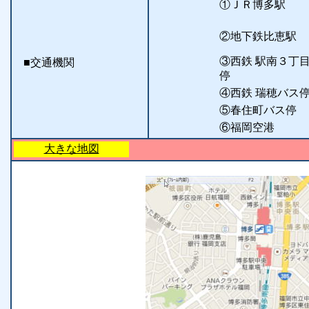
①ＪＲ博多駅
②地下鉄比恵駅
③西鉄 駅南３丁
■交通機関
停
④西鉄 瑞穂バス
⑤春住町バス停
⑥福岡空港
大きな地図