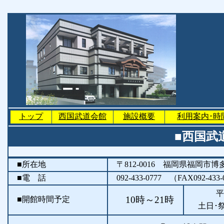
トップ
西国武道会館
施設概要
利用案内･時
■西国武
■所在地
〒812-0016 福岡県福岡市
■電 話
092-433-0777 （FAX092-433-0
平
10時～21時
■開館時間予定
土日･祭