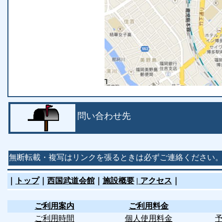
問い合わせ先
無断転載・複写はリンクを張るときは必ずご連絡ください
｜
トップ
｜
西国武道会館
｜
施設概要
|
アクセス
｜
ご利用案内
ご利用料金
ご利用時間
個人使用料金