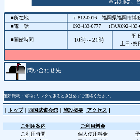
※詳細は、
■所在地
〒812-0016 福岡県福岡市
■電 話
092-433-0777 （FAX092-433-0
平 
10時～21時
■開館時間
土日･祭日
問い合わせ先
無断転載・複写はリンクを張るときは必ずご連絡ください。
｜
トップ
｜
西国武道会館
｜
施設概要
|
アクセス
｜
ご利用案内
ご利用料金
ご利用時間
個人使用料金