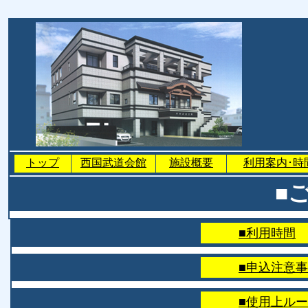
トップ
西国武道会館
施設概要
利用案内･時
■
■利用時間
■申込注意
■使用上ル