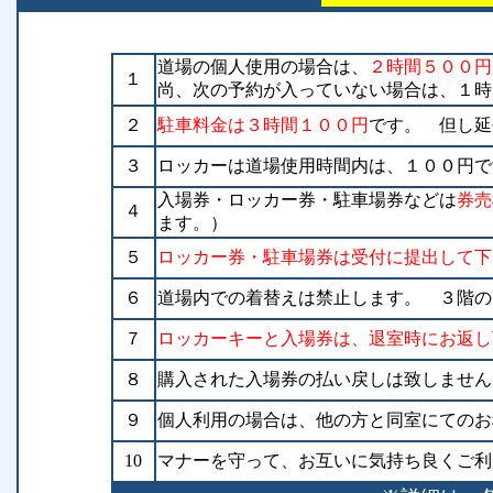
道場の個人使用の場合は、
２時間５００円
１
尚、次の予約が入っていない場合は、１時
２
駐車料金は３時間１００円
です。 但し延
３
ロッカーは道場使用時間内は、１００円で
入場券・ロッカー券・駐車場券などは
券売
４
ます。）
５
ロッカー券・駐車場券は受付に提出して下
６
道場内での着替えは禁止します。 ３階の
７
ロッカーキーと入場券は、退室時にお返し
８
購入された入場券の払い戻しは致しません
９
個人利用の場合は、他の方と同室にてのお
10
マナーを守って、お互いに気持ち良くご利