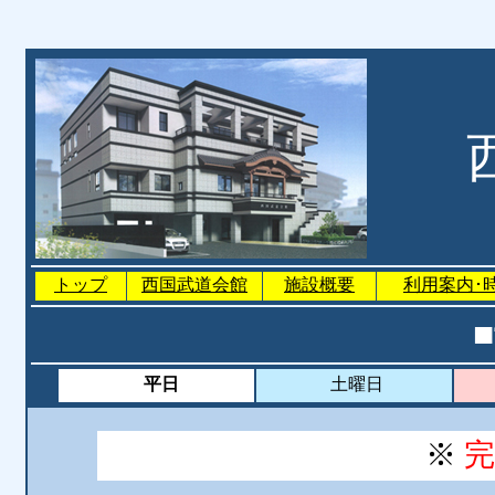
トップ
西国武道会館
施設概要
利用案内･
平日
土曜日
※
完