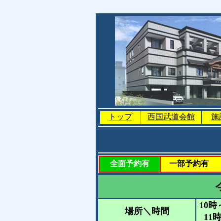
トップ
西国武道会館
施
全面予約有
一部予約有
10時
場所＼時間
11