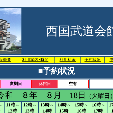
西国武道会
設概要
利用案内･時間
利用料金
予約状況
■予約状況
変則日
休館日
空有
令和 ８年 ８月 18日
（火曜日
～
11時～
12時～
13時～
14時～
15時～
16時～
1
時
12時
13時
14時
15時
16時
17時