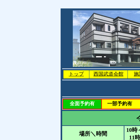
トップ
西国武道会館
施
全面予約有
一部予約有
10時
場所＼時間
11