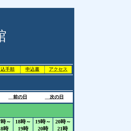
館
申込手順
申込書
アクセス
前の日
次の日
）
7時～
18時～
19時～
20時～
18時
19時
20時
21時