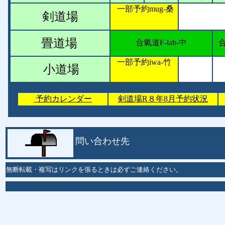
一部予約mug-桑
剣道場
畳道場
合氣道F-lab-中
合
一部予約iwa-竹
小道場
予約カレンダー
剣道場R８年8月予約状況
問い合わせ先
無断転載・複写はリンクを張るときは必ずご連絡ください。