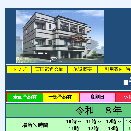
トップ
西国武道会館
施設概要
利用案内･時
全面予約有
一部予約有
変則日
休
令和 ８年 
10時～
11時～
12時～
1
場所＼時間
11時
12時
13時