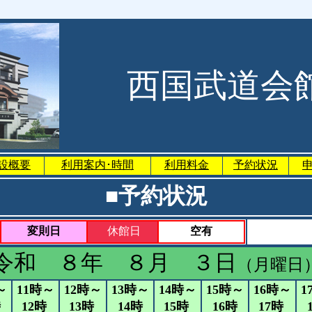
西国武道会
設概要
利用案内･時間
利用料金
予約状況
■予約状況
変則日
休館日
空有
令和 ８年 ８月 ３日
（月曜日
～
11時～
12時～
13時～
14時～
15時～
16時～
1
時
12時
13時
14時
15時
16時
17時