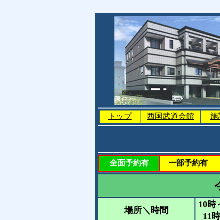
トップ
西国武道会館
施
全面予約有
一部予約有
10時
場所＼時間
11