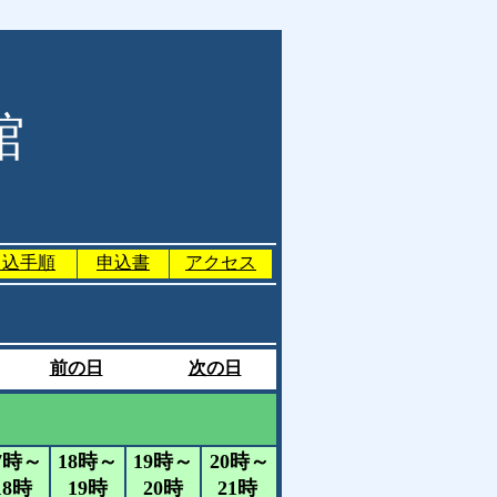
館
申込手順
申込書
アクセス
前の日
次の日
）
7時～
18時～
19時～
20時～
18時
19時
20時
21時