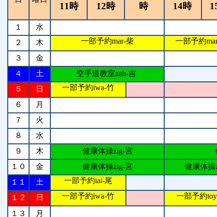
11時
12時
時
14時
1
１
水
一部予約mar-柴
一部予約mar
２
木
３
金
４
土
空手道教室zah-吉
一部予約iwa-竹
５
日
６
月
７
火
８
水
９
木
健康体操zig-宮
１０
金
健康体操zig-宮
健康体操zi
一部予約iai-尾
１１
土
一部予約iwa-竹
一部予約toy
１２
日
１３
月