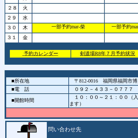
２８
火
２９
水
一部予約mar-柴
一部予約mar
３０
木
３１
金
予約カレンダー
剣道場R8年７月予約状況
■所在地
〒812-0016 福岡県福岡
■電 話
０９２－４３３－０７７７ （
１０：００～２１：００（入館
■開館時間
ます）
問い合わせ先