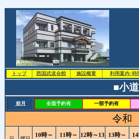
トップ
西国武道会館
施設概要
利用案内･時
■小
前月
全面予約有
一部予約有
令和
10時～
11時～
12時～13
13時～
1
日
曜日