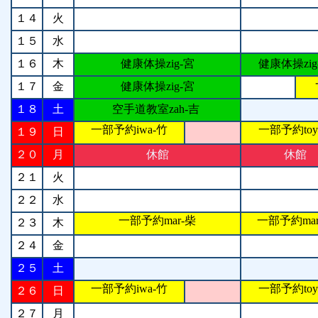
１４
火
１５
水
１６
木
健康体操zig-宮
健康体操zig
１７
金
健康体操zig-宮
１８
土
空手道教室zah-吉
一部予約iwa-竹
一部予約toy
１９
日
２０
月
休館
休館
２１
火
２２
水
一部予約mar-柴
一部予約mar
２３
木
２４
金
２５
土
一部予約iwa-竹
一部予約toy
２６
日
２７
月