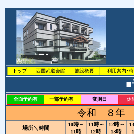
トップ
西国武道会館
施設概要
利用案内･時
全面予約有
一部予約有
変則日
休
令和 ８年 
10時～
11時～
12時～
1
場所＼時間
11時
12時
13時