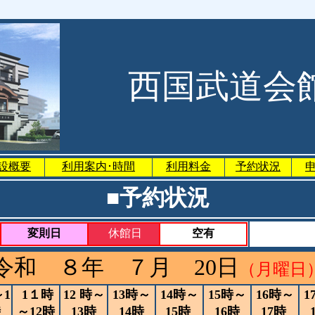
西国武道会
設概要
利用案内･時間
利用料金
予約状況
■予約状況
変則日
休館日
空有
令和 ８年 ７月 20日
（月曜日
～1
1１時
12 時～
13時～
14時～
15時～
16時～
1
時
～12時
13時
14時
15時
16時
17時