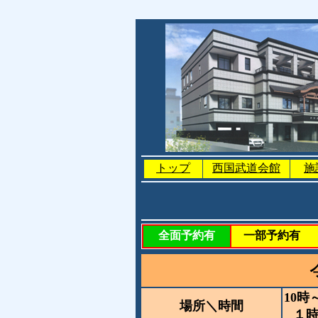
トップ
西国武道会館
施
全面予約有
一部予約有
10時
場所＼時間
１