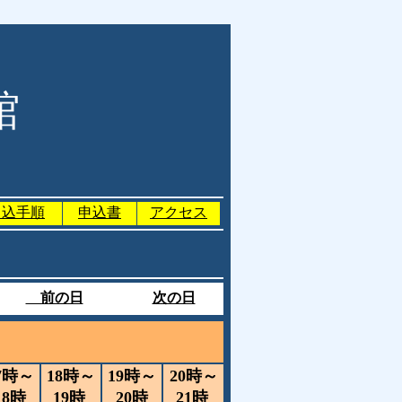
館
申込手順
申込書
アクセス
前の日
次の日
）
7時～
18時～
19時～
20時～
18時
19時
20時
21時