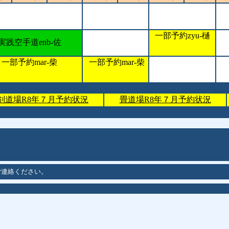
一部予約zyu-樋
実践空手道enb-佐
一部予約mar-柴
一部予約mar-柴
剣道場R8年７月予約状況
畳道場R8年７月予約状況
ご連絡ください。