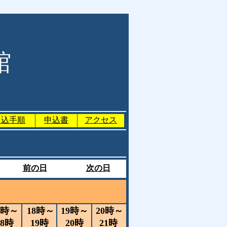
館
申込手順
申込書
アクセス
前の日
次の日
）
7時～
18時～
19時～
20時～
18時
19時
20時
21時