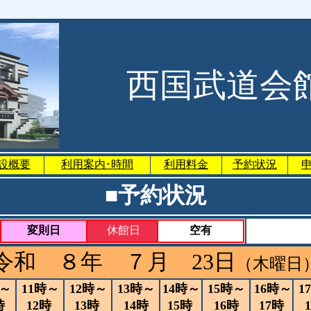
西国武道会
設概要
利用案内･時間
利用料金
予約状況
■予約状況
変則日
休館日
空有
令和 ８年 ７月 23日
（木曜日
時～
11時～
12時～
13時～
14時～
15時～
16時～
1
時
12時
13時
14時
15時
16時
17時