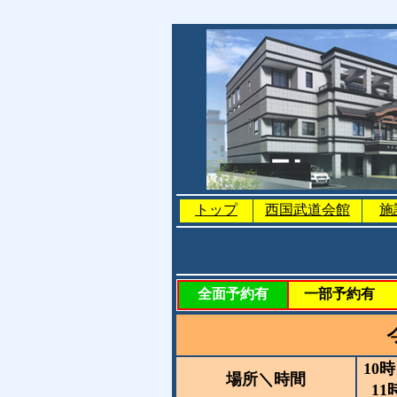
トップ
西国武道会館
施
全面予約有
一部予約有
10
場所＼時間
11